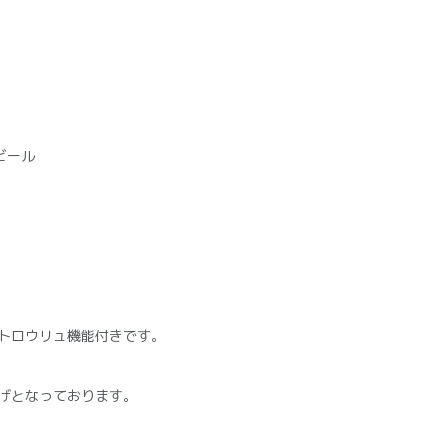
ビール
ートロウリュ機能付きです。
げとなっております。