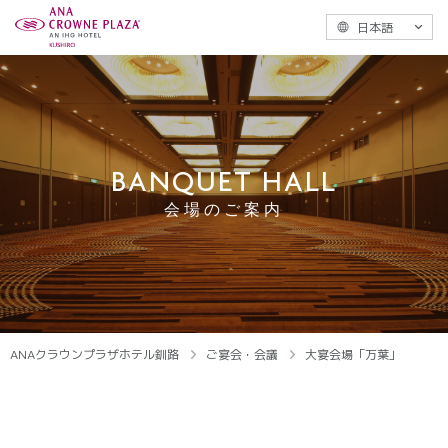
日本語
BANQUET HALL
会場のご案内
ANAクラウンプラザホテル釧路
ご宴会・会議
大宴会場「万葉」