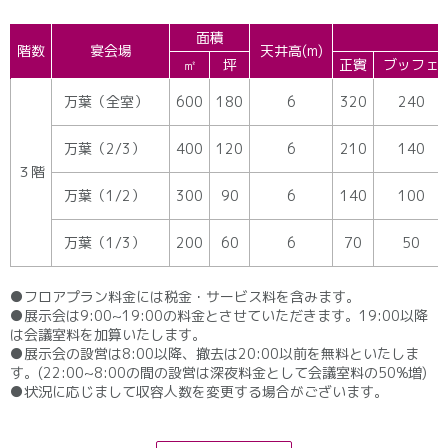
面積
階数
宴会場
天井高(m)
㎡
坪
正賓
ブッフェ
万葉（全室）
600
180
6
320
240
万葉（2/3）
400
120
6
210
140
３階
万葉（1/2）
300
90
6
140
100
万葉（1/3）
200
60
6
70
50
●フロアプラン料金には税金・サービス料を含みます。
●展示会は9:00~19:00の料金とさせていただきます。19:00以降
は会議室料を加算いたします。
●展示会の設営は8:00以降、撤去は20:00以前を無料といたしま
す。(22:00~8:00の間の設営は深夜料金として会議室料の50%増)
●状況に応じまして収容人数を変更する場合がございます。